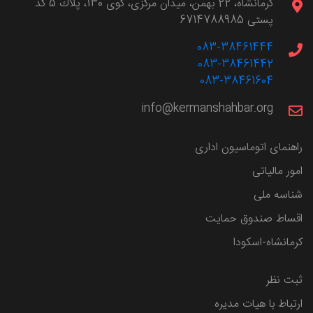
كرمانشاه، 22 بهمن، ميدان مركزی، كوی 130، پلاك 5 کد
پستی 6714788985
083-38461444
083-38461442
083-38461604
info@kermanshahbar.org
راهنمای اتوماسیون اداری
امور مالیاتی
شناسه ملی
اقساط صندوق حمایت
کرمانشاه-اسکودا
ثبت نظر
ارتباط با هیات مدیره