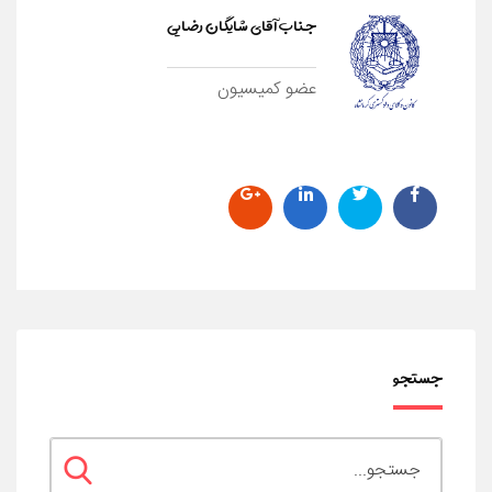
جناب آقای شایگان رضایی
عضو کمیسیون
جستجو