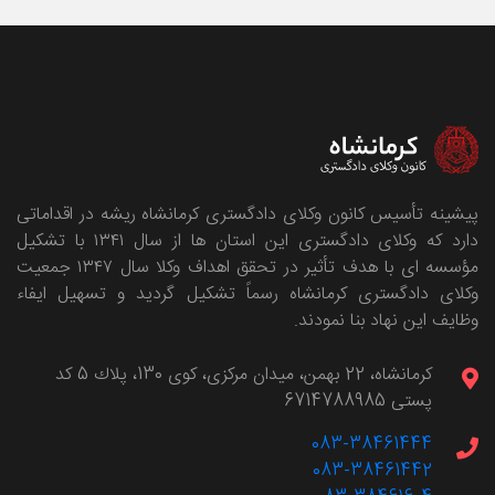
پیشینه تأسیس کانون وکلای دادگستری کرمانشاه ریشه در اقداماتی
دارد که وکلای دادگستری این استان ها از سال ۱۳۴۱ با تشکیل
مؤسسه ای با هدف تأثیر در تحقق اهداف وکلا سال ۱۳۴۷ جمعیت
وکلای دادگستری کرمانشاه رسماً تشکیل گردید و تسهیل ایفاء
وظایف این نهاد بنا نمودند.
كرمانشاه، 22 بهمن، ميدان مركزی، كوی 130، پلاك 5 کد
پستی 6714788985
083-38461444
083-38461442