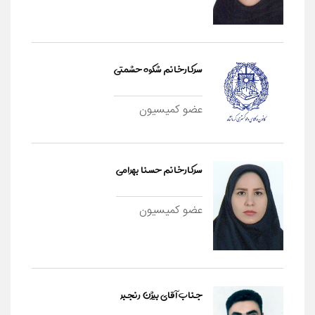
سرکارخانم شکوه حشمتی
عضو کمیسیون
سرکارخانم حسنا بهرامی
عضو کمیسیون
جناب آقای بیژن رنجبر