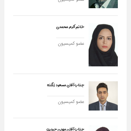
خانم اکرم محمدی
عضو کمیسیون
جناب آقای مسعود زنگنه
عضو کمیسیون
جناب آقای مهدی حیدری