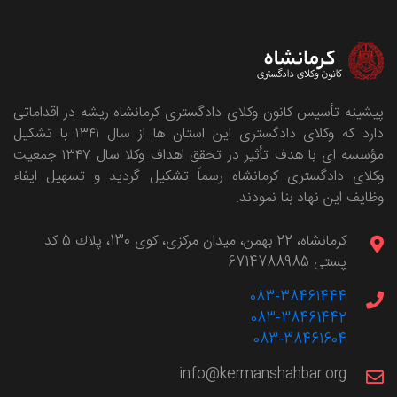
پیشینه تأسیس کانون وکلای دادگستری کرمانشاه ریشه در اقداماتی
دارد که وکلای دادگستری این استان ها از سال ۱۳۴۱ با تشکیل
مؤسسه ای با هدف تأثیر در تحقق اهداف وکلا سال ۱۳۴۷ جمعیت
وکلای دادگستری کرمانشاه رسماً تشکیل گردید و تسهیل ایفاء
وظایف این نهاد بنا نمودند.
كرمانشاه، 22 بهمن، ميدان مركزی، كوی 130، پلاك 5 کد
پستی 6714788985
083-38461444
083-38461442
083-38461604
info@kermanshahbar.org