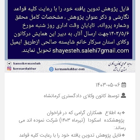
1403-05-06
توسط
کانون وکلای دادگستری کرمانشاه
🔹به اطلاع همکاران گرامی که در فراخوان
پژوهشکده ا‌سکودا (تیرماه ۱۴۰۳) شرکت نموده اند می
رساند:
🔹فایل پژوهش تدوین يافته خود را با رعایت کلیه قواعد