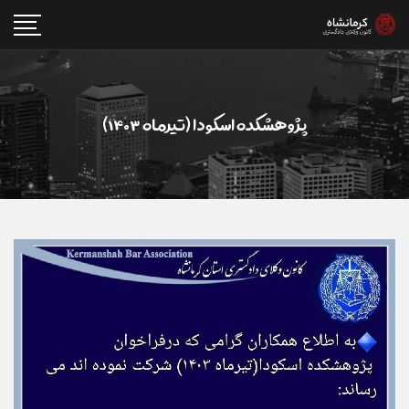
پژوهشکده ا‌سکودا (تیرماه ۱۴۰۳)