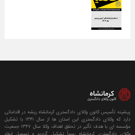
پیشینه تأسیس کانون وکلای دادگستری کرمانشاه ریشه در اقداماتی
دارد که وکلای دادگستری این استان ها از سال ۱۳۴۱ با تشکیل
مؤسسه ای با هدف تأثیر در تحقق اهداف وکلا سال ۱۳۴۷ جمعیت
وکلای دادگستری کرمانشاه رسماً تشکیل گردید و تسهیل ایفاء