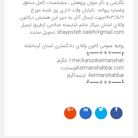
نگارشی و ذکر عنوان پژوهش ، مشخصات کامل محقق
وشماره پروانه، تاپایان وقت اداری روز شنبه مورخ
۱۴۰۳/۵/۶جهت ارسال آثار، به دبیر این همایش درکانون
وکلای استان سرکار خانم شایسته صالحی ازطریق ایمیل
shayesteh.salehi7gmail.com تحویل نمایند.
روابط عمومی کانون وکلای دادگستری استان کرمانشاه
┏━━━⚜️⚜️⚜️━━━┓
t.me/kanunkermanshah تلگرام
Kermanshahbar.comوبسایت
kermanshahbar اینستاگرام
┗━━━⚜️⚜️⚜️━━━┛