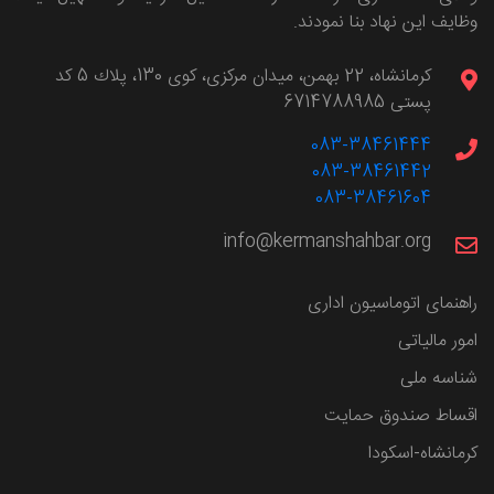
وظایف این نهاد بنا نمودند.
كرمانشاه، 22 بهمن، ميدان مركزی، كوی 130، پلاك 5 کد
پستی 6714788985
083-38461444
083-38461442
083-38461604
info@kermanshahbar.org
راهنمای اتوماسیون اداری
امور مالیاتی
شناسه ملی
اقساط صندوق حمایت
کرمانشاه-اسکودا