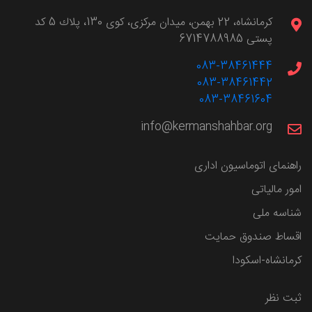
كرمانشاه، 22 بهمن، ميدان مركزی، كوی 130، پلاك 5 کد
پستی 6714788985
083-38461444
083-38461442
083-38461604
info@kermanshahbar.org
راهنمای اتوماسیون اداری
امور مالیاتی
شناسه ملی
اقساط صندوق حمایت
کرمانشاه-اسکودا
ثبت نظر